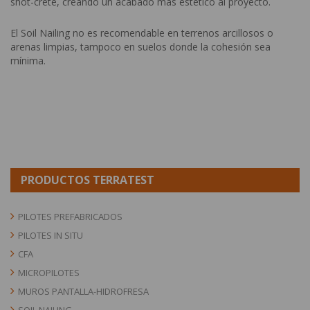
shot-crete, creando un acabado más estético al proyecto.
El Soil Nailing no es recomendable en terrenos arcillosos o
arenas limpias, tampoco en suelos donde la cohesión sea
mínima.
PRODUCTOS TERRATEST
PILOTES PREFABRICADOS
PILOTES IN SITU
CFA
MICROPILOTES
MUROS PANTALLA-HIDROFRESA