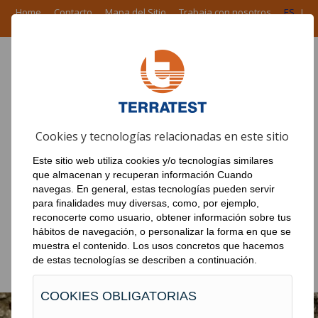
Home
Contacto
Mapa del Sitio
Trabaja con nosotros
ES
I
EN
I
FR
I
PT
ÁREA CORPORATIVA
Cookies y tecnologías relacionadas en este sitio
PRODUCTOS
Este sitio web utiliza cookies y/o tecnologías similares
EN EL MUNDO
que almacenan y recuperan información Cuando
navegas. En general, estas tecnologías pueden servir
NOTICIAS
para finalidades muy diversas, como, por ejemplo,
reconocerte como usuario, obtener información sobre tus
OBRAS
hábitos de navegación, o personalizar la forma en que se
muestra el contenido. Los usos concretos que hacemos
DESCARGAS
de estas tecnologías se describen a continuación.
COOKIES OBLIGATORIAS