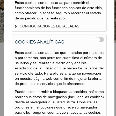
SOIL NAILING
Estas cookies son necesarias para permitir el
funcionamiento de las funciones básicas de este sitio,
como ofrecer un acceso seguro o recordar el estado
de un pedido que ha realizado.
CONFIGURACIONES DETALLADAS
COOKIES ANALÍTICAS
Estas cookies son aquellas que, tratadas por nosotros
o por terceros, nos permiten cuantificar el número de
Soil Nailing
usuarios y así realizar la medición y análisis
estadístico de la utilización que hacen los usuarios del
servicio ofertado. Para ello se analiza su navegación
en nuestra página web con el fin de mejorar la oferta
de productos o servicios que le ofrecemos.
Soil Nailing
Puede usted permitir o bloquear las cookies, así como
borrar sus datos de navegación (incluidas las cookies)
TERRATEST
desde el navegador que usted utiliza. Consulte las
El Soil Nailing es una técnica utilizada para dar estabilidad al
opciones e instrucciones que ofrece su navegador
suelo en las zonas donde los deslizamientos del terreno puedan
para ello. Tenga en cuenta que si acepta las cookies