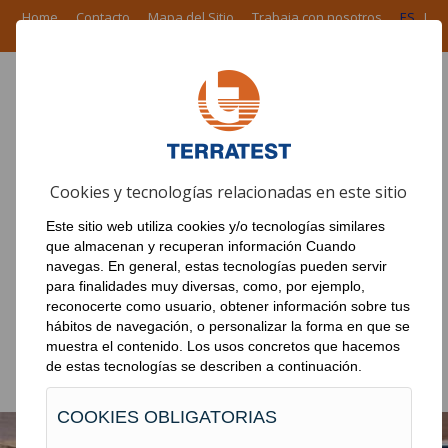
Home
Contacto
Mapa del Sitio
Trabaja con nosotros
ES
I
EN
I
FR
I
PT
ÁREA CORPORATIVA
Cookies y tecnologías relacionadas en este sitio
PRODUCTOS
Este sitio web utiliza cookies y/o tecnologías similares
EN EL MUNDO
que almacenan y recuperan información Cuando
navegas. En general, estas tecnologías pueden servir
NOTICIAS
para finalidades muy diversas, como, por ejemplo,
reconocerte como usuario, obtener información sobre tus
OBRAS
hábitos de navegación, o personalizar la forma en que se
muestra el contenido. Los usos concretos que hacemos
DESCARGAS
de estas tecnologías se describen a continuación.
COOKIES OBLIGATORIAS