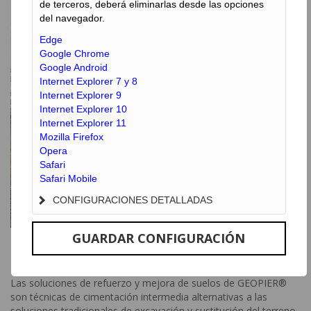
de terceros, deberá eliminarlas desde las opciones
del navegador.
Edge
Google Chrome
Google Android
Internet Explorer 7 y 8
Internet Explorer 9
Internet Explorer 10
Internet Explorer 11
Mozilla Firefox
Opera
Safari
Safari Mobile
CONFIGURACIONES DETALLADAS
GUARDAR CONFIGURACIÓN
Descripción del Sistema
Las soluciones de refuerzo y mejora de suelos de GEOPIER®
son técnicas de cimentación intermedia alternativas a las
soluciones tradicionales de excavación y sustitución del terreno,