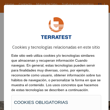
Home
Contacto
Mapa del Sitio
Trabaja con nosotros
ES
I
EN
I
FR
I
PT
ÁREA CORPORATIVA
Cookies y tecnologías relacionadas en este sitio
PRODUCTOS
Este sitio web utiliza cookies y/o tecnologías similares
EN EL MUNDO
que almacenan y recuperan información Cuando
navegas. En general, estas tecnologías pueden servir
NOTICIAS
para finalidades muy diversas, como, por ejemplo,
reconocerte como usuario, obtener información sobre tus
OBRAS
hábitos de navegación, o personalizar la forma en que se
muestra el contenido. Los usos concretos que hacemos
DESCARGAS
de estas tecnologías se describen a continuación.
COOKIES OBLIGATORIAS