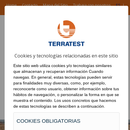
Home
Contacto
Mapa del Sitio
Trabaja con nosotros
ES
I
EN
I
FR
I
PT
ÁREA CORPORATIVA
Cookies y tecnologías relacionadas en este sitio
PRODUCTOS
Este sitio web utiliza cookies y/o tecnologías similares
EN EL MUNDO
que almacenan y recuperan información Cuando
navegas. En general, estas tecnologías pueden servir
NOTICIAS
para finalidades muy diversas, como, por ejemplo,
reconocerte como usuario, obtener información sobre tus
OBRAS
hábitos de navegación, o personalizar la forma en que se
muestra el contenido. Los usos concretos que hacemos
DESCARGAS
de estas tecnologías se describen a continuación.
COOKIES OBLIGATORIAS