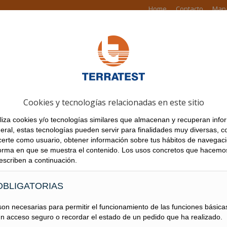
Home
Contacto
Mapa
PRODUCTOS
EN EL MUNDO
NOTICIAS
OBRAS
DESCA
Cookies y tecnologías relacionadas en este sitio
IO PLAN DE REESTRUCTU
tiliza cookies y/o tecnologías similares que almacenan y recuperan in
ral, estas tecnologías pueden servir para finalidades muy diversas, c
erte como usuario, obtener información sobre tus hábitos de navegaci
 forma en que se muestra el contenido. Los usos concretos que hacemo
escriben a continuación.
OBLIGATORIAS
on necesarias para permitir el funcionamiento de las funciones básicas 
uración Conjunto de GTCEISU CONSTRUCCIÓN, S.A.U.,
n acceso seguro o recordar el estado de un pedido que ha realizado.
NES, S.L.U. y TERRATEST, S.A.U.