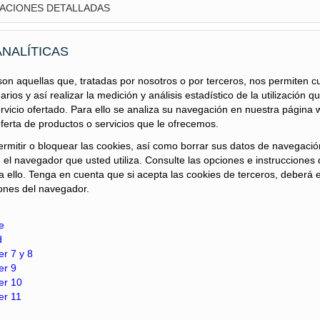
ACIONES DETALLADAS
., TERRATEST, S.A.U., TERRATEST GROUP, S.L. y TERRATEST
des Deudoras"
) presentaron ante los Juzgados de lo
ociaciones con los acreedores para alcanzar un plan de
ANALÍTICAS
os artículos 585 y siguientes del Real Decreto Legislativo
 refundido de la Ley Concursal (el
“TRLC”
o la
“Ley
on aquellas que, tratadas por nosotros o por terceros, nos permiten cua
cha 25 de marzo de 2024, el Juzgado de lo Mercantil nº 19 de
ios y así realizar la medición y análisis estadístico de la utilización q
icación por un plazo adicional de tres meses.
rvicio ofertado. Para ello se analiza su navegación en nuestra página w
oferta de productos o servicios que le ofrecemos.
LC, se procede a anunciar en la página web de las Sociedades
rmitir o bloquear las cookies, así como borrar sus datos de navegación
(la
“Propuesta”
).
 el navegador que usted utiliza. Consulte las opciones e instrucciones
 ello. Tenga en cuenta que si acepta las cookies de terceros, deberá e
 junto con su documentación anexa, se ha depositado en la
ones del navegador.
set, 5, 28006 Madrid, en la que se podrá proceder a su revisión
e
r una copia del Plan de Reestructuración y la documentación
d
uiente correo electrónico:
er 7 y 8
er 9
er 10
te legitimación.
er 11