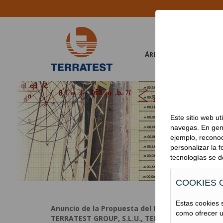
ÁREA CORPORATIVA
ANUNC
Este sitio web u
navegas. En gene
ejemplo, reconoc
personalizar la
tecnologías se d
COOKIES 
Estas cookies s
Anuncio de la Propuesta del Plan de Reestruct
como ofrecer u
TERRATEST GROUP, S.L.U., TERRATEST CIMENTACIO