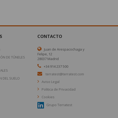
S
CONTACTO
S
Juan de Arespacochaga y
Felipe, 12
ÓN DE TÚNELES
28037 Madrid
+34 914 237 500
ALES
terratest@terratest.com
N DEL SUELO
Aviso Legal
Politica de Privacidad
Cookies
Grupo Terratest