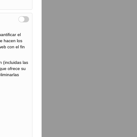
ntificar el
ue hacen los
eb con el fin
 (incluidas las
 que ofrece su
liminarlas